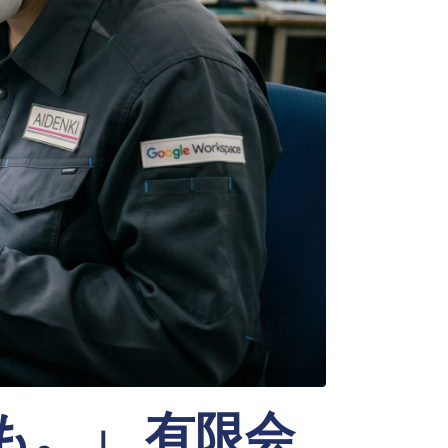
も。」
有限会