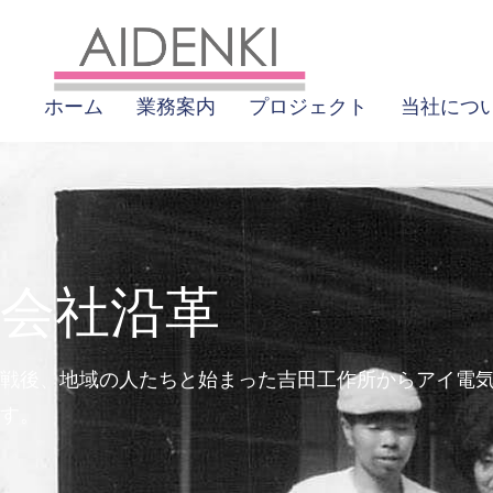
ホーム
業務案内
プロジェクト
当社につ
会社沿革
戦後、地域の人たちと始まった吉田工作所からアイ電
す。